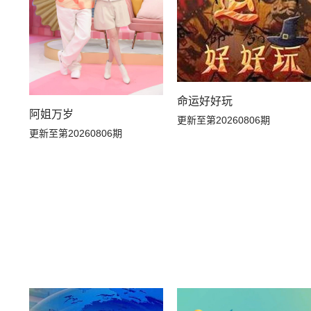
20250722期
20250715期
20250702期
20250701期
命运好好玩
20250618期
20250617期
阿姐万岁
更新至第20260806期
更新至第20260806期
20250604期
20250603期
20250520期
20250515期
20250501期
20250430期
20250417期
20250416期
20250403期
20250402期