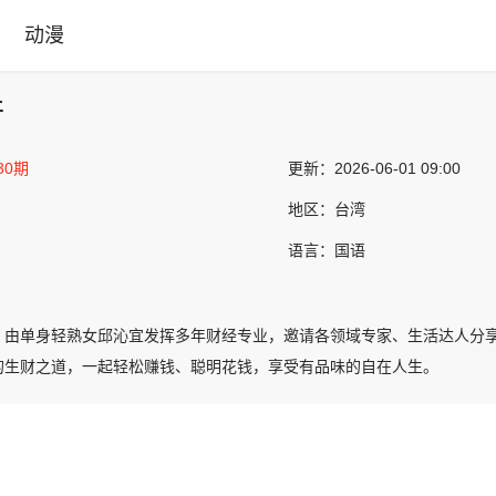
动漫
行
30期
更新：
2026-06-01 09:00
地区：
台湾
语言：
国语
》由单身轻熟女邱沁宜发挥多年财经专业，邀请各领域专家、生活达人分
的生财之道，一起轻松赚钱、聪明花钱，享受有品味的自在人生。