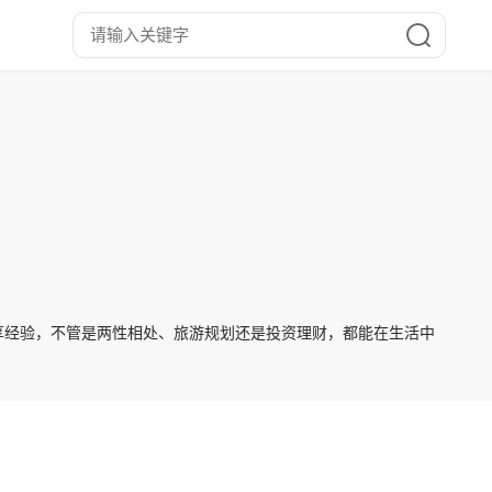
享经验，不管是两性相处、旅游规划还是投资理财，都能在生活中