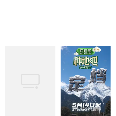
20260114期
20260113期
20251230期
20251229期
20251216期
20251215期
20251202期
20251201期
20251120期
20251119期
20251111期
20251110期
20251029期
20251028期
20251015期
20251014期