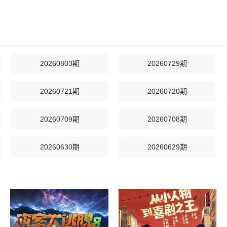
20260803期
20260729期
20260721期
20260720期
20260709期
20260708期
20260630期
20260629期
20260618期
20260617期
20260609期
20260608期