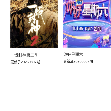
20260602期
20260601期
20260518期
20260514期
20260506期
20260505期
20260427期
20260423期
你好星期六
一饭封神第二季
20260415期
20260414期
更新至20260807期
更新子20260807期
20260406期
20260403期
20260324期
20260323期
20260309期
20260303期
20260209期
20260204期