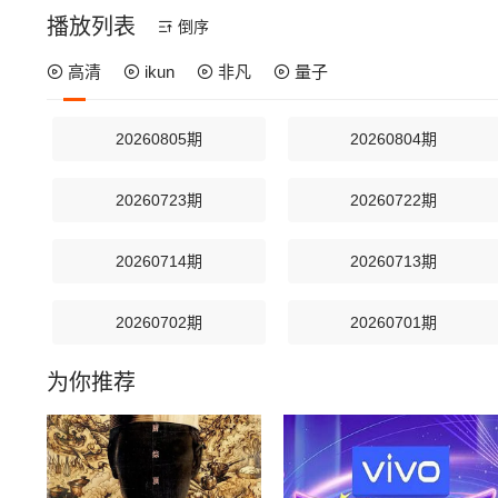
播放列表
倒序
高清
ikun
非凡
量子
20260805期
20260804期
20260723期
20260722期
20260714期
20260713期
20260702期
20260701期
为你推荐
20260623期
20260622期
20260611期
20260610期