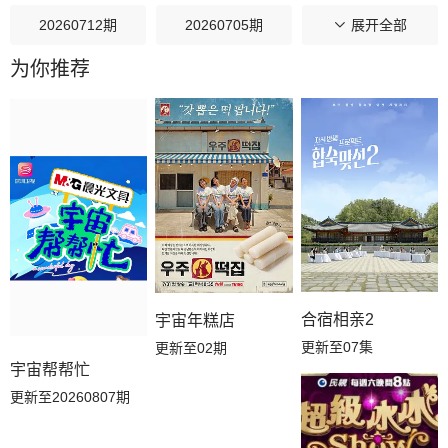
20260712期
20260705期
20260628期
展开全部
为你推荐
20260621期
20260614期
20260607期
20260531期
20260524期
20260518期
20260510期
20260503期
20260426期
20260419期
20260412期
20260405期
20260329期
20260322期
20260315期
合宿相亲2
宇宙年糕店
更新至07集
更新至02期
20260308期
20260301期
20260222期
宇宙帮帮忙
更新至20260807期
20260215期
20260208期
20260201期