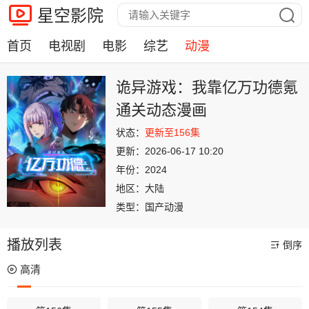
星空影院
首页
电视剧
电影
综艺
动漫
诡异游戏：我靠亿万功德氪
通关动态漫画
状态：
更新至156集
更新：
2026-06-17 10:20
年份：
2024
地区：
大陆
类型：
国产动漫
播放列表
倒序
高清