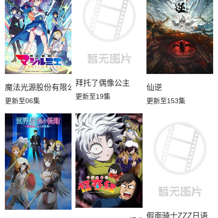
第129集
第128集
第127集
第126集
第125集
第124集
第123集
第122集
第121集
拜托了偶像公主
魔法光源股份有限公司第二季
仙逆
更新至19集
更新至06集
更新至153集
第120集
第119集
第118集
第117集
第116集
第115集
第114集
第113集
第112集
第111集
第110集
第109集
第108集
第107集
第106集
假面骑士ZZZ日语