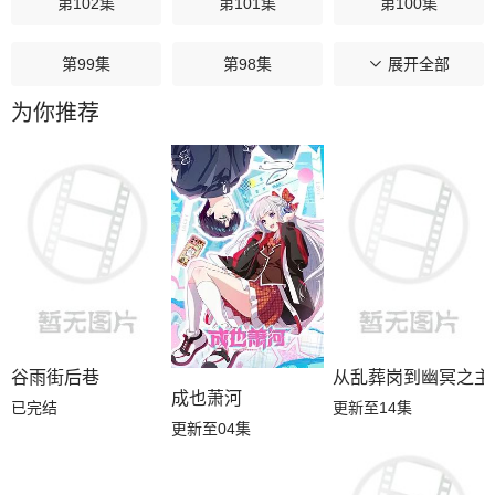
第102集
第101集
第100集
第99集
第98集
第97集
展开全部
为你推荐
第96集
第95集
第94集
第93集
第92集
第91集
第90集
第89集
第88集
第87集
第86集
第85集
第84集
第83集
第82集
谷雨街后巷
从乱葬岗到幽冥之主
成也萧河
已完结
更新至14集
第81集
第80集
第79集
更新至04集
第78集
第77集
第76集