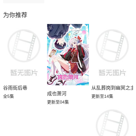
为你推荐
谷雨街后巷
从乱葬岗到幽冥之主
成也萧河
全5集
更新至14集
更新至04集