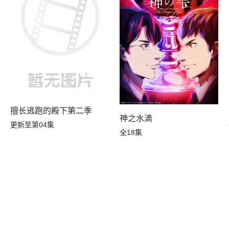
第1231集
第1230集
第1225集
第1224集
第1219集
第1218集
第1213集
第1212集
擅长逃跑的殿下第二季
神之水滴
第1207集
第1206集
更新至第04集
全18集
第1201集
第1200集
第1195集
第1194集
第1189集
第1188集