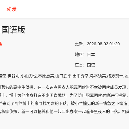
动漫
南国语版
集
更新：
2026-08-02 01:20
地区：
日本
语言：
国语
佳奈,神谷明,小山力也,林原惠美,山口胜平,田中秀幸,岛本须美,绪方贤一,堀
国著名的高中生侦探，在一次追查黑衣人犯罪团伙时不幸被团伙成员发现
博士，博士为他度身打造不少间谍武器。为了防止犯罪团伙对他进行报复
利兰来到了阿笠博士的家寻找男友的下落，被小兰撞见的新一情急之下编造
名私家侦探，新一可以籍着和他一起四出办案一起追查黑夜人的下落。柯