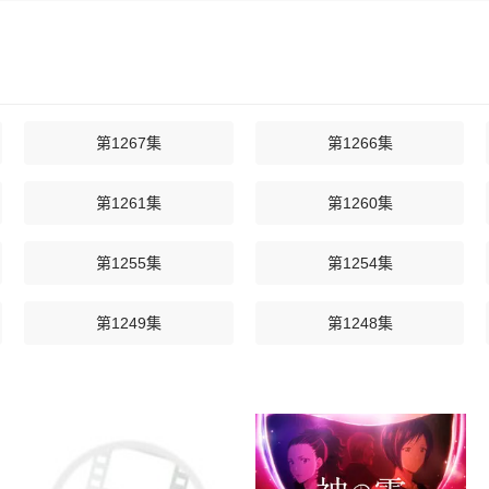
第1267集
第1266集
第1261集
第1260集
第1255集
第1254集
第1249集
第1248集
第1243集
第1242集
第1237集
第1236集