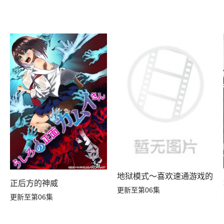
第1183集
第1182集
第1177集
第1176集
第1171集
第1170集
第1165集
第1164集
第1159集
第1158集
第1153集
第1152集
第1147集
第1146集
地狱模式～喜欢速通游戏的玩
正后方的神威
更新至第06集
第1141集
第1140集
更新至第06集
第1135集
第1134集