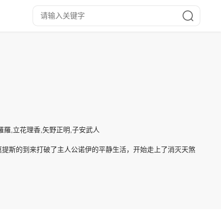
羅羅,立花理香,矢野正明,子安武人
莫提斯的到来打破了主人公诺伊的平静生活，开始走上了消灭天煞