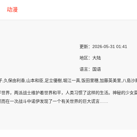
动漫
更新：
2026-05-31 01:41
地区：
大陆
语言：
国语
子,久保由利香,山本和臣,足立優樹,堀江一真,饭田里穗,加藤英美里,八島沙
平世界，两派战士维护着世界和平，人类习惯了这样的生活。神秘的少女
然而在一次战斗中诺伊发现了一个有关世界的巨大谎言……