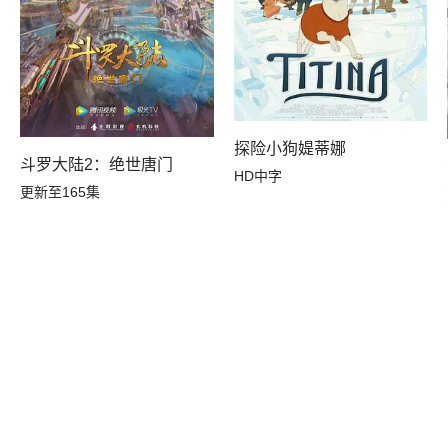
探险小狗媞蒂娜
斗罗大陆2：绝世唐门
HD中字
更新至165集