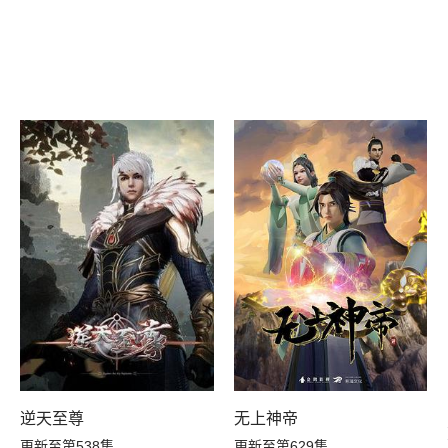
逆天至尊
无上神帝
更新至第538集
更新至第629集