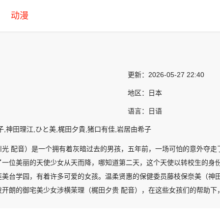
动漫
更新：
2026-05-27 22:40
地区：
日本
语言：
日语
子,神田理江,ひと美,梶田夕貴,猪口有佳,岩居由希子
川光 配音）是一个拥有着灰暗过去的男孩，五年前，一场可怕的意外夺走
了一位美丽的天使少女从天而降，哪知道第二天，这个天使以转校生的身份
莲美台学园，有着许多可爱的女孩。温柔贤惠的保健委员藤枝保奈美（神田
泼开朗的御宅美少女涉横茉理（梶田夕贵 配音），在这些女孩们的帮助下