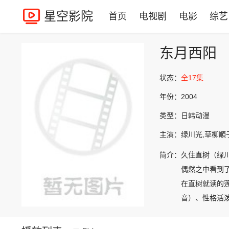
星空影院
首页
电视剧
电影
综艺
东月西阳
状态：
全17集
年份：
2004
类型：
日韩动漫
主演：
绿川光,草柳順
简介：
久住直树（绿
偶然之中看到
在直树就读的
音）、性格活