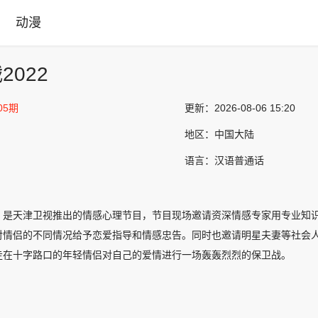
动漫
022
05期
更新：
2026-08-06 15:20
地区：
中国大陆
语言：
汉语普通话
》是天津卫视推出的情感心理节目，节目现场邀请资深情感专家用专业知
对情侣的不同情况给予恋爱指导和情感忠告。同时也邀请明星夫妻等社会
走在十字路口的年轻情侣对自己的爱情进行一场轰轰烈烈的保卫战。