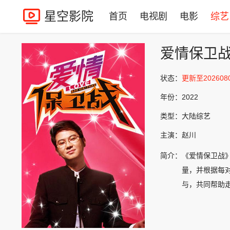
星空影院
首页
电视剧
电影
综艺
爱情保卫战2
状态：
更新至202608
年份：
2022
类型：
大陆综艺
主演：
赵川
简介：
《爱情保卫战
量，并根据每
与，共同帮助