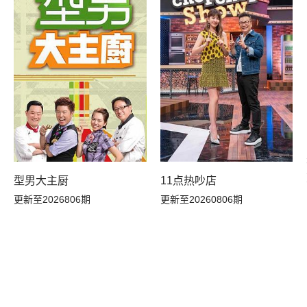
第20260331期
第20260326期
第20260317期
第20260312期
第20260303期
第20260226期
第20260210期
第20260205期
第20260127期
第20260122期
型男大主厨
11点热吵店
更新至2026806期
更新至20260806期
第20260113期
第20260108期
第20251225期
第20251224期
第20251211期
第20251210期