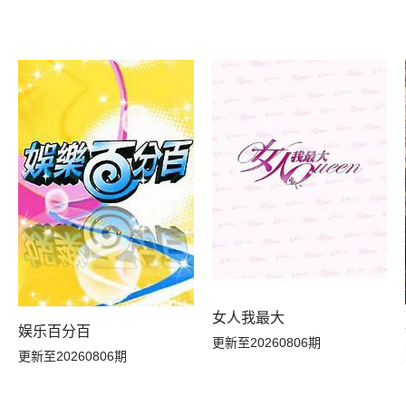
第20251127期
第20251126期
第20251113期
第20251112期
第20251030期
第20251029期
第20251016期
第20251015期
第20251002期
第20251001期
第20250918期
第20250917期
女人我最大
第20250904期
第20250902期
娱乐百分百
更新至20260806期
更新至20260806期
第20250819期
第20250814期