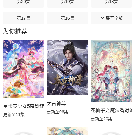
第20集
第19集
第18集
第17集
第16集
第15集
展开全部
为你推荐
第14集
第13集
第12集
第11集
第10集
第09集
第08集
第07集
第06集
第05集
第04集
第03集
第02集
第01集
太古神尊
星卡梦少女5奇迹绽放
花仙子之魔法香对论
更新至06集
更新至11集
更新至20集