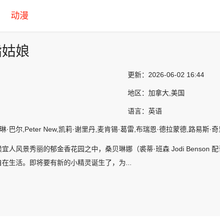
动漫
指姑娘
更新：
2026-06-02 16:44
地区：
加拿大,美国
语言：
英语
·巴尔,Peter New,凯莉·谢里丹,麦肯锡·葛雷,布瑞恩·德拉蒙德,路易斯·奇里洛
宜人风景秀丽的郁金香花园之中，桑贝琳娜（裘蒂·班森 Jodi Benso
在生活。即将要有新的小精灵诞生了，为...