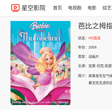
星空影院
首页
电视剧
电影
综艺
芭比之拇
状态：
HD国语
年份：
2009
类型：
动画片
主演：
加里·切克,凯瑟琳
简介：
故事发生在气候
着无忧无虑的自