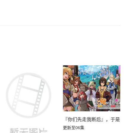
『你们先走我断后』，于是10年
更新至06集