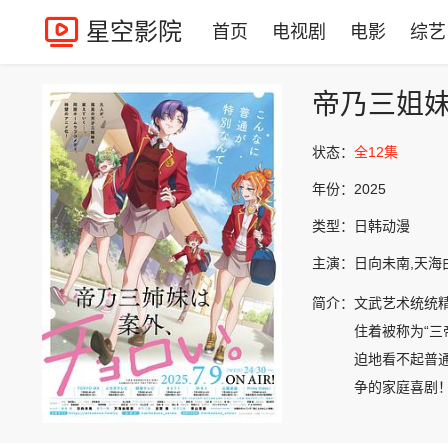
星空影院
首页
电视剧
电影
综艺
帝乃三姐
状态：
全12集
年份：
2025
类型：
日韩动漫
主演：
日向未南,天海
简介：
文武艺术统统
住着被称为“
迫地看不起普
争的家庭喜剧