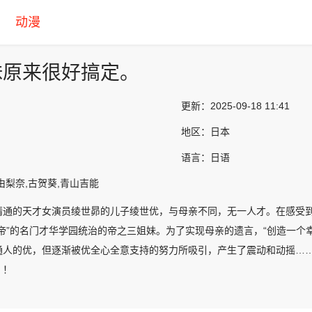
动漫
妹原来很好搞定。
更新：
2025-09-18 11:41
地区：
日本
语言：
日语
由梨奈,古贺葵,青山吉能
精通的天才女演员绫世昴的儿子绫世优，与母亲不同，无一人才。在感受
三帝”的名门才华学园统治的帝之三姐妹。为了实现母亲的遗言，“创造一个
通人的优，但逐渐被优全心全意支持的努力所吸引，产生了震动和动摇…
！！