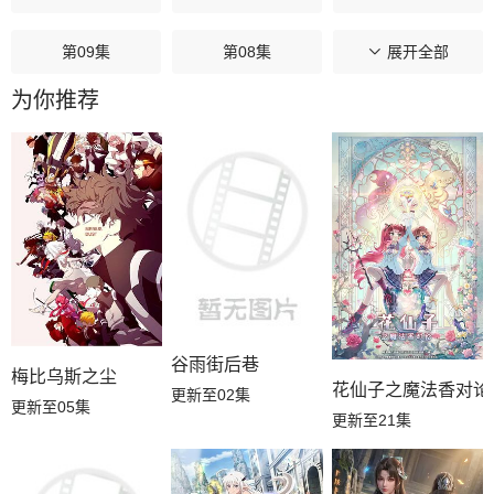
第09集
第08集
第07集
展开全部
为你推荐
第06集
第05集
第04集
第03集
第02集
第01集
谷雨街后巷
梅比乌斯之尘
花仙子之魔法香对论
更新至02集
更新至05集
更新至21集