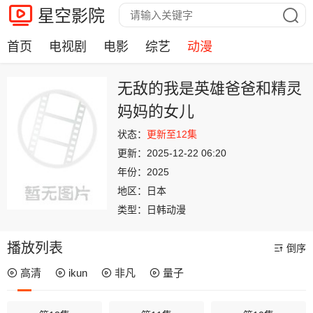
星空影院
首页
电视剧
电影
综艺
动漫
无敌的我是英雄爸爸和精灵
妈妈的女儿
状态：
更新至12集
更新：
2025-12-22 06:20
年份：
2025
地区：
日本
类型：
日韩动漫
播放列表
倒序
高清
ikun
非凡
量子