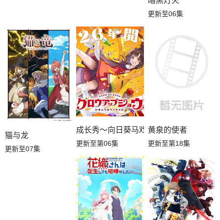
暗黑灯火
更新至06集
成长秀～向日葵马戏团～
黄泉的使者
猫与龙
更新至第06集
更新至第18集
更新至07集