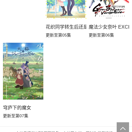
花织同学转生后还是想干架
魔法少女奈叶 EXCEEDS
更新至第05集
更新至第06集
穹庐下的魔女
更新至第07集