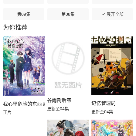
第09集
第08集
第07集
展开全部
为你推荐
第06集
第05集
第04集
第03集
第02集
第01集
谷雨街后巷
记忆管理局
我心里危险的东西 剧场版
更新至04集
更新至04集
正片