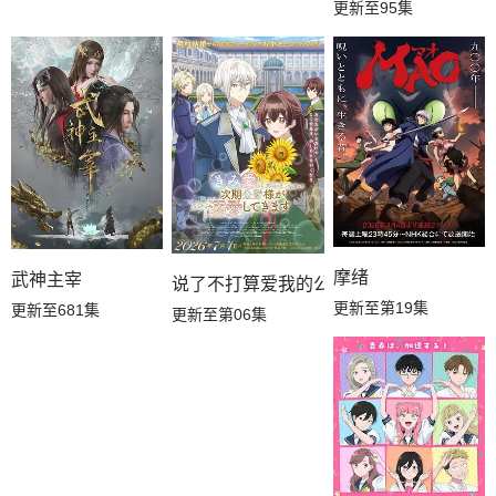
更新至95集
摩绪
武神主宰
说了不打算爱我的公爵继承人，不知为何
更新至第19集
更新至681集
更新至第06集