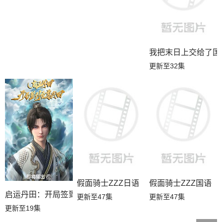
我把末日上交给了国
更新至32集
假面骑士ZZZ日语
假面骑士ZZZ国语
启运丹田：开局签到至尊丹田
更新至47集
更新至47集
更新至19集