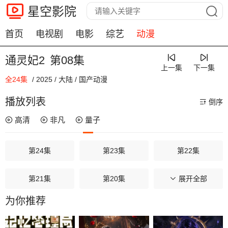
星空影院
首页
电视剧
电影
综艺
动漫
通灵妃2
第08集
上一集
下一集
全24集
/
2025
/
大陆
/
国产动漫
00:00 / 00:00
播放列表
倒序
高清
非凡
量子
第24集
第23集
第22集
第21集
第20集
第19集
展开全部
为你推荐
第18集
第17集
第16集