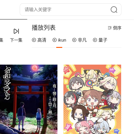
播放列表
倒序
高清
ikun
非凡
量子
集
下一集
第13集
第12集
第11集
第10集
第09集
第08集
第07集
第06集
第05集
第04集