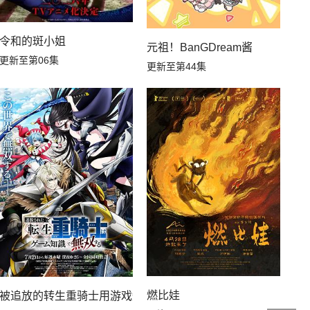
第03集
第02集
令和的斑小姐
元祖！BanGDream酱
第01集
更新至第06集
更新至第44集
燃比娃
被追放的转生重骑士用游戏知识开无双