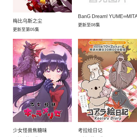
BanG Dream! YUME∞MIT
梅比乌斯之尘
更新至08集
更新至第05集
少女怪兽焦糖味
考拉绘日记