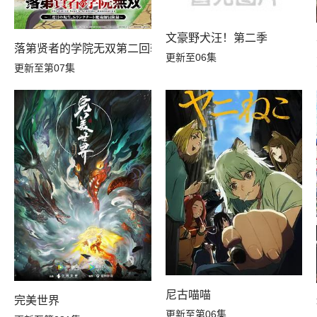
A
文豪野犬汪！第二季
落第贤者的学院无双第二回转生，S等级作弊魔术师冒险记
更新至06集
更新至第07集
尼古喵喵
完美世界
更新至第06集