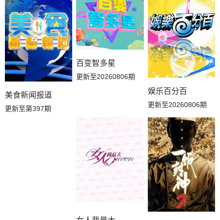
百变智多星
更新至20260806期
娱乐百分百
美食新闻报道
更新至20260806期
更新至第397期