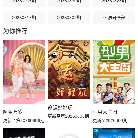
20250906期
20250830期
20250823期
20250816期
20250809期
20250802期
展开全部
为你推荐
20250726期
20250719期
命运好好玩
阿姐万岁
型男大主厨
更新至第20260806期
更新至第20260806期
更新至2026806期